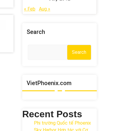
« Feb
Aug »
Search
Search
VietPhoenix.com
Recent Posts
Phi trường Quốc tế Phoenix
Sky Harbor Hợp tác với Cơ