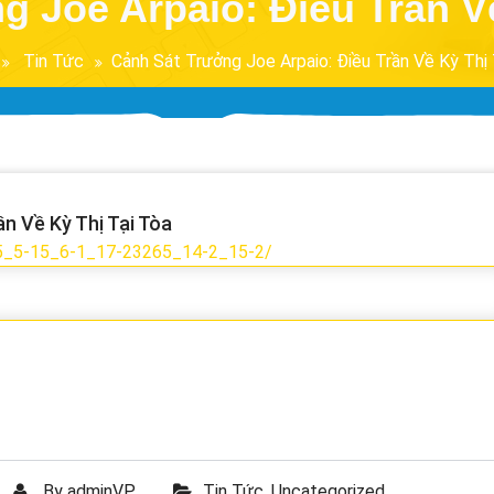
 Joe Arpaio: Điều Trần V
Tin Tức
Cảnh Sát Trưởng Joe Arpaio: Điều Trần Về Kỳ Thị 
n Về Kỳ Thị Tại Tòa
45_5-15_6-1_17-23265_14-2_15-2/
By
adminVP
Tin Tức
,
Uncategorized