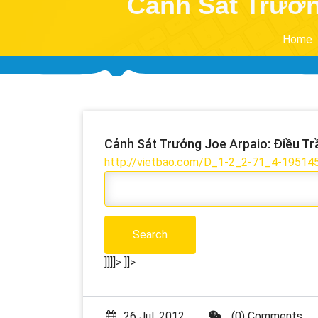
Cảnh Sát Trưởng
Home
Cảnh Sát Trưởng Joe Arpaio: Điều Trầ
http://vietbao.com/D_1-2_2-71_4-1951
]]]]>
]]>
26 Jul, 2012
(0) Comments