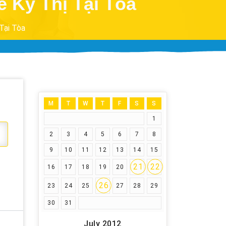
ề Kỳ Thị Tại Tòa
Tại Tòa
M
T
W
T
F
S
S
1
2
3
4
5
6
7
8
9
10
11
12
13
14
15
21
22
16
17
18
19
20
26
23
24
25
27
28
29
30
31
July 2012