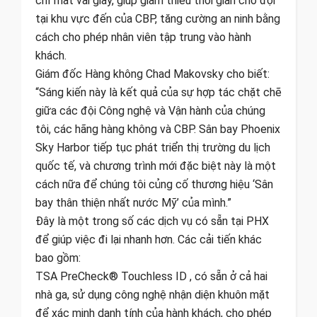
chỉ mất vài giây, giúp giảm thiểu thời gian chờ đợi
tại khu vực đến của CBP, tăng cường an ninh bằng
cách cho phép nhân viên tập trung vào hành
khách.
Giám đốc Hàng không Chad Makovsky cho biết:
“Sáng kiến ​​này là kết quả của sự hợp tác chặt chẽ
giữa các đội Công nghệ và Vận hành của chúng
tôi, các hãng hàng không và CBP. Sân bay Phoenix
Sky Harbor tiếp tục phát triển thị trường du lịch
quốc tế, và chương trình mới đặc biệt này là một
cách nữa để chúng tôi củng cố thương hiệu ‘Sân
bay thân thiện nhất nước Mỹ’ của mình.”
Đây là một trong số các dịch vụ có sẵn tại PHX
để giúp việc đi lại nhanh hơn. Các cải tiến khác
bao gồm:
TSA PreCheck® Touchless ID , có sẵn ở cả hai
nhà ga, sử dụng công nghệ nhận diện khuôn mặt
để xác minh danh tính của hành khách, cho phép