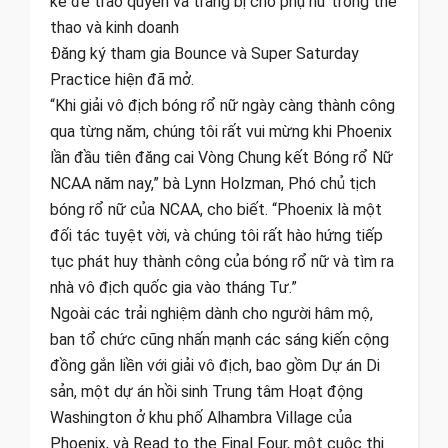
kế để trao quyền và trang bị cho phụ nữ trong thể
thao và kinh doanh
Đăng ký tham gia Bounce và Super Saturday
Practice hiện đã mở.
“Khi giải vô địch bóng rổ nữ ngày càng thành công
qua từng năm, chúng tôi rất vui mừng khi Phoenix
lần đầu tiên đăng cai Vòng Chung kết Bóng rổ Nữ
NCAA năm nay,” bà Lynn Holzman, Phó chủ tịch
bóng rổ nữ của NCAA, cho biết. “Phoenix là một
đối tác tuyệt vời, và chúng tôi rất hào hứng tiếp
tục phát huy thành công của bóng rổ nữ và tìm ra
nhà vô địch quốc gia vào tháng Tư.”
Ngoài các trải nghiệm dành cho người hâm mộ,
ban tổ chức cũng nhấn mạnh các sáng kiến ​​cộng
đồng gắn liền với giải vô địch, bao gồm Dự án Di
sản, một dự án hồi sinh Trung tâm Hoạt động
Washington ở khu phố Alhambra Village của
Phoenix, và Read to the Final Four, một cuộc thi