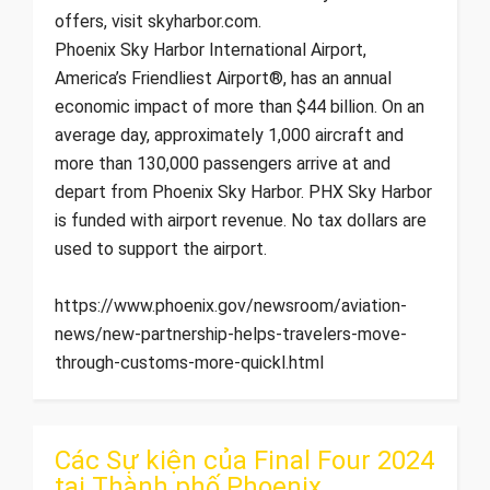
offers, visit skyharbor.com.
Phoenix Sky Harbor International Airport,
America’s Friendliest Airport®, has an annual
economic impact of more than $44 billion. On an
average day, approximately 1,000 aircraft and
more than 130,000 passengers arrive at and
depart from Phoenix Sky Harbor. PHX Sky Harbor
is funded with airport revenue. No tax dollars are
used to support the airport.
https://www.phoenix.gov/newsroom/aviation-
news/new-partnership-helps-travelers-move-
through-customs-more-quickl.html
Các Sự kiện của Final Four 2024
tại ​Thành phố Phoenix