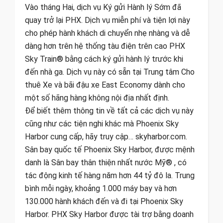
Vào tháng Hai, dịch vụ Ký gửi Hành lý Sớm đã
quay trở lại PHX. Dịch vụ miễn phí và tiện lợi này
cho phép hành khách di chuyển nhẹ nhàng và dễ
dàng hơn trên hệ thống tàu điện trên cao PHX
Sky Train® bằng cách ký gửi hành lý trước khi
đến nhà ga. Dịch vụ này có sẵn tại Trung tâm Cho
thuê Xe và bãi đậu xe East Economy dành cho
một số hãng hàng không nội địa nhất định.
Để biết thêm thông tin về tất cả các dịch vụ này
cũng như các tiện nghi khác mà Phoenix Sky
Harbor cung cấp, hãy truy cập… skyharbor.com.
Sân bay quốc tế Phoenix Sky Harbor, được mệnh
danh là Sân bay thân thiện nhất nước Mỹ® , có
tác động kinh tế hàng năm hơn 44 tỷ đô la. Trung
bình mỗi ngày, khoảng 1.000 máy bay và hơn
130.000 hành khách đến và đi tại Phoenix Sky
Harbor. PHX Sky Harbor được tài trợ bằng doanh