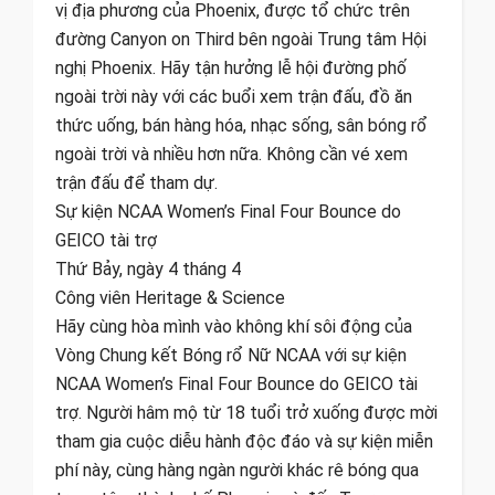
vị địa phương của Phoenix, được tổ chức trên
đường Canyon on Third bên ngoài Trung tâm Hội
nghị Phoenix. Hãy tận hưởng lễ hội đường phố
ngoài trời này với các buổi xem trận đấu, đồ ăn
thức uống, bán hàng hóa, nhạc sống, sân bóng rổ
ngoài trời và nhiều hơn nữa. Không cần vé xem
trận đấu để tham dự.
Sự kiện NCAA Women’s Final Four Bounce do
GEICO tài trợ
Thứ Bảy, ngày 4 tháng 4
Công viên Heritage & Science
Hãy cùng hòa mình vào không khí sôi động của
Vòng Chung kết Bóng rổ Nữ NCAA với sự kiện
NCAA Women’s Final Four Bounce do GEICO tài
trợ. Người hâm mộ từ 18 tuổi trở xuống được mời
tham gia cuộc diễu hành độc đáo và sự kiện miễn
phí này, cùng hàng ngàn người khác rê bóng qua