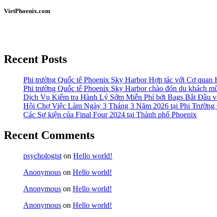
VietPhoenix.com
Recent Posts
Phi trường Quốc tế Phoenix Sky Harbor Hợp tác với Cơ quan
Phi trường Quốc tế Phoenix Sky Harbor chào đón du khách mù
Dịch Vụ Kiểm tra Hành Lý Sớm Miễn Phí bởi Bags Bắt Đầu và
Hội Chợ Việc Làm Ngày 3 Tháng 3 Năm 2026 tại Phi Trường 
Các Sự kiện của Final Four 2024 tại ​Thành phố Phoenix
Recent Comments
psychologist
on
Hello world!
Anonymous
on
Hello world!
Anonymous
on
Hello world!
Anonymous
on
Hello world!