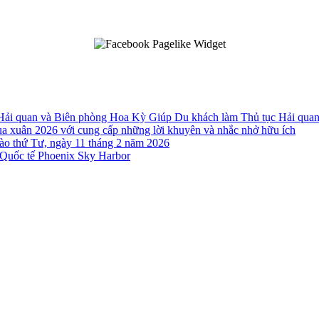
 Hải quan và Biên phòng Hoa Kỳ Giúp Du khách làm Thủ tục Hải qua
a xuân 2026 với cung cấp những lời khuyên và nhắc nhở hữu ích
o thứ Tư, ngày 11 tháng 2 năm 2026
Quốc tế Phoenix Sky Harbor