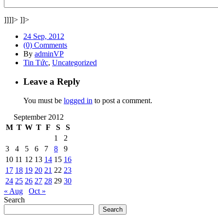
]]]]>
]]>
24 Sep, 2012
(0) Comments
By
adminVP
Tin Tức
,
Uncategorized
Leave a Reply
You must be
logged in
to post a comment.
September 2012
M
T
W
T
F
S
S
1
2
3
4
5
6
7
8
9
10
11
12
13
14
15
16
17
18
19
20
21
22
23
24
25
26
27
28
29
30
« Aug
Oct »
Search
Search