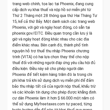
trang web chính, tọa lạc tại Phoenix, đang cung
cấp dịch vụ khai thuế và nộp hồ sơ miễn phí từ
Thứ 2 Tháng một 28 thông qua thứ Hai Tháng Tư
15, kể cả thứ Bảy. Một danh sách các trang web
Phoenix, với giờ và ngày hoạt động, có sẵn tại
phoenix.gov/EITC. Điều quan trọng cần lưu ý là
giờ và ngày hoạt động khác nhau cho các địa
điểm khác nhau. Bên cạnh đó, thành phố tình
nguyện hỗ trợ thuế thu nhập Phoenix chương
trình (VITA) có hai lựa chọn thay thế cho nộp
thuế đối với những người đáp ứng yêu cầu hội đủ
điều kiện. Điều này sẽ cho phép người dân
Phoenix để tiết kiệm hàng trăm đô la trong chi
phí khai trả khi sử dụng dịch vụ miễn phí để đảm
bảo thu nhập tất cả của người nộp thuế, khấu trừ
và các khoản tín dụng cho phép được khẳng định.
cư dân Phoenix làm ít hơn $ 66.000 một năm có
thể sử dụng Myfreetaxes.com tự paced, từng
bước hướng dẫn để nộp tờ khai thuế qua mạng