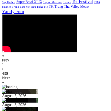
Tet Festival
Super Bowl XLIX
Sky Harbor
Taylor Morrison
Tempe
TMX
Tết Trung Thu
Valley Metro
Finance
Trung Tâm Việt Ngữ Tiếng Mẹ
Yandy.com
«
Prev
1
/
430
Next
»
August 3, 2026
August 3, 2026