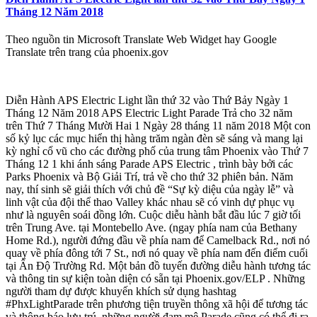
Tháng 12 Năm 2018
Theo nguồn tin Microsoft Translate Web Widget hay Google
Translate trên trang của phoenix.gov
Diễn Hành APS Electric Light lần thứ 32 vào Thứ Bảy Ngày 1
Tháng 12 Năm 2018 APS Electric Light Parade Trả cho 32 năm
trên Thứ 7 Tháng Mười Hai 1 Ngày 28 tháng 11 năm 2018 Một con
số kỷ lục các mục hiển thị hàng trăm ngàn đèn sẽ sáng và mang lại
kỳ nghỉ cổ vũ cho các đường phố của trung tâm Phoenix vào Thứ 7
Tháng 12 1 khi ánh sáng Parade APS Electric , trình bày bởi các
Parks Phoenix và Bộ Giải Trí, trả về cho thứ 32 phiên bản. Năm
nay, thí sinh sẽ giải thích với chủ đề “Sự kỳ diệu của ngày lễ” và
linh vật của đội thể thao Valley khác nhau sẽ có vinh dự phục vụ
như là nguyên soái đồng lớn. Cuộc diễu hành bắt đầu lúc 7 giờ tối
trên Trung Ave. tại Montebello Ave. (ngay phía nam của Bethany
Home Rd.), người đứng đầu về phía nam để Camelback Rd., nơi nó
quay về phía đông tới 7 St., nơi nó quay về phía nam đến điểm cuối
tại Ấn Độ Trường Rd. Một bản đồ tuyến đường diễu hành tương tác
và thông tin sự kiện toàn diện có sẵn tại Phoenix.gov/ELP . Những
người tham dự được khuyến khích sử dụng hashtag
#PhxLightParade trên phương tiện truyền thông xã hội để tương tác
và thông báo lưu trú. những người đam mê Parade cũng có thể đi ra