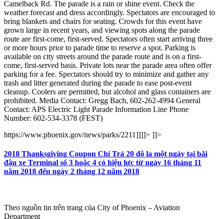
Camelback Rd. The parade is a rain or shine event. Check the
weather forecast and dress accordingly. Spectators are encouraged to
bring blankets and chairs for seating. Crowds for this event have
grown large in recent years, and viewing spots along the parade
route are first-come, first-served. Spectators often start arriving three
or more hours prior to parade time to reserve a spot. Parking is
available on city streets around the parade route and is on a first-
come, first-served basis. Private lots near the parade area often offer
parking for a fee. Spectators should try to minimize and gather any
trash and litter generated during the parade to ease post-event
cleanup. Coolers are permitted, but alcohol and glass containers are
prohibited. Media Contact: Gregg Bach, 602-262-4994 General
Contact: APS Electric Light Parade Information Line Phone
Number: 602-534-3378 (FEST)
https://www.phoenix.gov/news/parks/2211]]]]>
]]>
2018 Thanksgiving Coupon Chỉ Trả 20 đô la một ngày tại bãi
đậu xe Terminal số 3 hoặc 4 có hiệu lực từ ngày 16 tháng 11
năm 2018 đến ngày 2 tháng 12 năm 2018
Theo nguồn tin trên trang của City of Phoenix – Aviation
Department