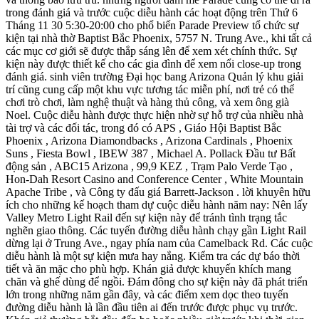
trong đánh giá và trước cuộc diễu hành các hoạt động trên Thứ 6
Tháng 11 30 5:30-20:00 cho phổ biến Parade Preview tổ chức sự
kiện tại nhà thờ Baptist Bắc Phoenix, 5757 N. Trung Ave., khi tất cả
các mục cơ giới sẽ được thắp sáng lên để xem xét chính thức. Sự
kiện này được thiết kế cho các gia đình để xem nổi close-up trong
đánh giá. sinh viên trường Đại học bang Arizona Quản lý khu giải
trí cũng cung cấp một khu vực tương tác miễn phí, nơi trẻ có thể
chơi trò chơi, làm nghệ thuật và hàng thủ công, và xem ông già
Noel. Cuộc diễu hành được thực hiện nhờ sự hỗ trợ của nhiều nhà
tài trợ và các đối tác, trong đó có APS , Giáo Hội Baptist Bắc
Phoenix , Arizona Diamondbacks , Arizona Cardinals , Phoenix
Suns , Fiesta Bowl , IBEW 387 , Michael A. Pollack Đầu tư Bất
động sản , ABC15 Arizona , 99,9 KEZ , Trạm Palo Verde Tạo ,
Hon-Dah Resort Casino and Conference Center , White Mountain
Apache Tribe , và Công ty đấu giá Barrett-Jackson . lời khuyên hữu
ích cho những kế hoạch tham dự cuộc diễu hành năm nay: Nên lấy
Valley Metro Light Rail đến sự kiện này để tránh tình trạng tắc
nghẽn giao thông. Các tuyến đường diễu hành chạy gần Light Rail
dừng lại ở Trung Ave., ngay phía nam của Camelback Rd. Các cuộc
diễu hành là một sự kiện mưa hay nắng. Kiểm tra các dự báo thời
tiết và ăn mặc cho phù hợp. Khán giả được khuyến khích mang
chăn và ghế dùng để ngồi. Đám đông cho sự kiện này đã phát triển
lớn trong những năm gần đây, và các điểm xem dọc theo tuyến
đường diễu hành là lần đầu tiên ai đến trước được phục vụ trước.