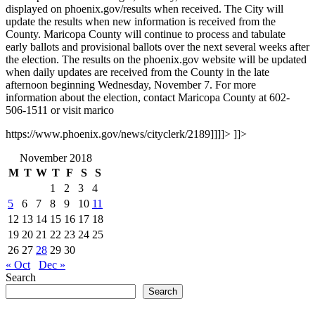
displayed on phoenix.gov/results when received. The City will
update the results when new information is received from the
County. Maricopa County will continue to process and tabulate
early ballots and provisional ballots over the next several weeks after
the election. The results on the phoenix.gov website will be updated
when daily updates are received from the County in the late
afternoon beginning Wednesday, November 7. For more
information about the election, contact Maricopa County at 602-
506-1511 or visit marico
https://www.phoenix.gov/news/cityclerk/2189]]]]>
]]>
November 2018
M
T
W
T
F
S
S
1
2
3
4
5
6
7
8
9
10
11
12
13
14
15
16
17
18
19
20
21
22
23
24
25
26
27
28
29
30
« Oct
Dec »
Search
Search