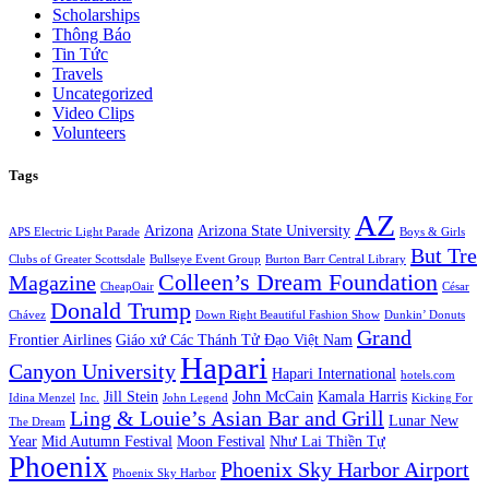
Scholarships
Thông Báo
Tin Tức
Travels
Uncategorized
Video Clips
Volunteers
Tags
AZ
Arizona
Arizona State University
APS Electric Light Parade
Boys & Girls
But Tre
Clubs of Greater Scottsdale
Bullseye Event Group
Burton Barr Central Library
Colleen’s Dream Foundation
Magazine
CheapOair
César
Donald Trump
Chávez
Down Right Beautiful Fashion Show
Dunkin’ Donuts
Grand
Frontier Airlines
Giáo xứ Các Thánh Tử Đạo Việt Nam
Hapari
Canyon University
Hapari International
hotels.com
Jill Stein
John McCain
Kamala Harris
Idina Menzel
Inc.
John Legend
Kicking For
Ling & Louie’s Asian Bar and Grill
Lunar New
The Dream
Year
Mid Autumn Festival
Moon Festival
Như Lai Thiền Tự
Phoenix
Phoenix Sky Harbor Airport
Phoenix Sky Harbor