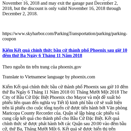
November 16, 2018 and may exit the garage past December 2,
2018, but the discount is only valid November 16, 2018 through
December 2, 2018.
https://www.skyharbor.com/ParkingTransportation/parking/parking-
coupon
Kiếm Kết quả chính thức bầu cử thành phố Phoenix sau giờ 10
đêm thứ Ba Ngày 6 Tháng 11 Năm 2018
Theo nguồn tin trên trang của phoenix.gov
Translate to Vietnamese language by phoenix.com
Kiếm Kết quả chính thức bầu cử thành phố Phoenix sau giờ 10 đêm
thứ Ba Ngày 6 Tháng 11 Năm 2018 01 Tháng Mười Một 2018 The
City of Bầu Cử Đặc Biệt Phoenix cho Mayor và một đề xuất bỏ
phiếu liên quan đến nghĩa vụ Tiết lộ kinh phí bầu cử sẽ xuất hiện
trên lá phiếu cho cuộc tổng tuyển cử được tiến hành bởi Văn phòng
Maricopa County Recorder của. Quận sẽ lập bảng các phiếu và
cung cấp kết quả cho thành phố cho Bầu Cử Đặc Biệt. Kết quả
chính thức sẽ được phát hành bởi các Quận sau 20:00 vào đêm bầu
cử, thứ Ba, Tháng Mười Một 6. Kết quả sẽ được hiển thị trên