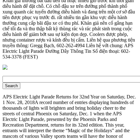
Khán giả thường bắt đầu đến ba hoặc nhiều giờ trước khi thời gian
diễu hành để đặt chỗ. Có chỗ đậu xe trên đường phố thành phố
xung quanh các tuyến đường diễu hành và đang trên một cơ sở đầu
tiên được phục vụ trước đi. rất nhiều tin gần khu vực diễu hành
thường cung cấp bãi đậu xe có thu phí. Khán giả nên cố gắng hạn
chế tối đa và thu thập bất kỳ thùng rác và rác phát sinh trong cuộc
diễu hành để giảm bớt sau sự kiện dọn dẹp. Coolers được phép,
nhưng container rượu và kính đều bị cấm. Liên hệ qua phương tiện
truyền thông: Gregg Bạch, 602-262-4994 Liên hệ với chung: APS
Electric Light Parade Đường Dây Thông Tin Số điện thoại: 602-
534-3378 (FEST)
APS Electric Light Parade Returns for 32nd Year on Saturday, Dec.
1 Nov. 28, 2018 ​A record number of entries displaying hundreds of
thousands of lights will brighten and bring holiday cheer to the
streets of central Phoenix on Saturday, Dec. 1 when the APS
Electric Light Parade, presented by the Phoenix Parks and
Recreation Department, returns for its 32nd edition. This year,
entrants will interpret the theme “Magic of the Holidays” and the
mascots of various Valley sports teams will have the honor of