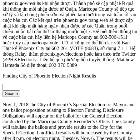
phoenix.gov/results khi nhận được. Thành phố sẽ cập nhật kết quả
khi thông tin mới nhận được từ Quận. Maricopa County sẽ tiếp tục
xử lý và lập bảng phiếu sớm và phiếu tạm thời trong vài tuần tới sau
cuộc bầu cử. Các kết quả trên phoenix.gov trang web sẽ được cập
nhật khi cập nhật hàng ngày nhận được từ các Quận trong buổi
chiều muộn bắt đầu thứ tư tháng mười một 7. Để biết thêm thông tin
về cuộc bầu cử, hãy liên hệ Maricopa County tại 602-506-1511
hoặc truy cập maricopa.vote . Cử tri cũng có thể liên lạc với Ban
Thư ký Phoenix City tại 602-261-VOTE (8683), sử dụng 7-1-1 Hệ
thống Relay, thăm phoenix.gov/elections hoặc làm theo trên Twitter
@PHXElections . Liên hệ qua phương tiện truyền thông: Matthew
Hamada Số điện thoại: 602-376-5889
Finding City of Phoenix Election Night Results
Nov. 1, 2018 ​The City of Phoenix’s Special Election for Mayor and
one ballot proposition relating to Election Funding Disclosure
Obligations will appear on the ballot for the General Election
conducted by the Maricopa County Recorder’s Office. The County
will tabulate the ballots and provide results to the City for the
Special Election. Unofficial results will be released by the County
after 8 p.m. on election night, Tuesday, Nov. 6. The results will be