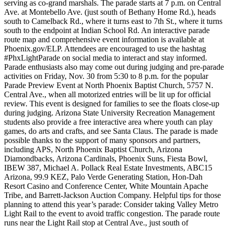
serving as co-grand marshals. The parade starts at 7 p.m. on Central
Ave. at Montebello Ave. (just south of Bethany Home Rd.), heads
south to Camelback Rd., where it turns east to 7th St., where it turns
south to the endpoint at Indian School Rd. An interactive parade
route map and comprehensive event information is available at
Phoenix.gov/ELP. Attendees are encouraged to use the hashtag
#PhxLightParade on social media to interact and stay informed.
Parade enthusiasts also may come out during judging and pre-parade
activities on Friday, Nov. 30 from 5:30 to 8 p.m. for the popular
Parade Preview Event at North Phoenix Baptist Church, 5757 N.
Central Ave., when all motorized entries will be lit up for official
review. This event is designed for families to see the floats close-up
during judging. Arizona State University Recreation Management
students also provide a free interactive area where youth can play
games, do arts and crafts, and see Santa Claus. The parade is made
possible thanks to the support of many sponsors and partners,
including APS, North Phoenix Baptist Church, Arizona
Diamondbacks, Arizona Cardinals, Phoenix Suns, Fiesta Bowl,
IBEW 387, Michael A. Pollack Real Estate Investments, ABC15
Arizona, 99.9 KEZ, Palo Verde Generating Station, Hon-Dah
Resort Casino and Conference Center, White Mountain Apache
Tribe, and Barrett-Jackson Auction Company. Helpful tips for those
planning to attend this year’s parade: Consider taking Valley Metro
Light Rail to the event to avoid traffic congestion. The parade route
runs near the Light Rail stop at Central Ave., just south of