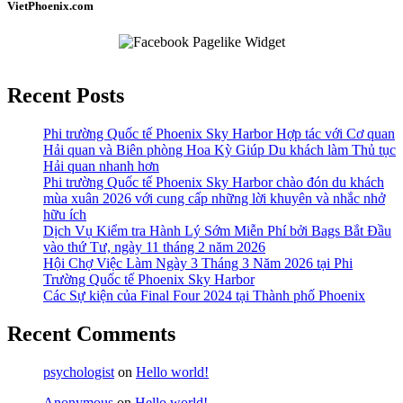
VietPhoenix.com
Recent Posts
Phi trường Quốc tế Phoenix Sky Harbor Hợp tác với Cơ quan
Hải quan và Biên phòng Hoa Kỳ Giúp Du khách làm Thủ tục
Hải quan nhanh hơn
Phi trường Quốc tế Phoenix Sky Harbor chào đón du khách
mùa xuân 2026 với cung cấp những lời khuyên và nhắc nhở
hữu ích
Dịch Vụ Kiểm tra Hành Lý Sớm Miễn Phí bởi Bags Bắt Đầu
vào thứ Tư, ngày 11 tháng 2 năm 2026
Hội Chợ Việc Làm Ngày 3 Tháng 3 Năm 2026 tại Phi
Trường Quốc tế Phoenix Sky Harbor
Các Sự kiện của Final Four 2024 tại ​Thành phố Phoenix
Recent Comments
psychologist
on
Hello world!
Anonymous
on
Hello world!