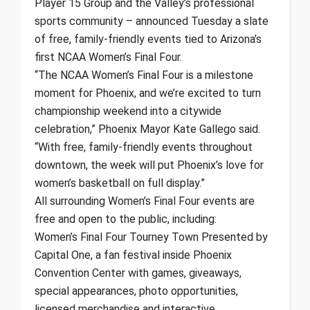
Player 15 Group and the Valley’s professional
sports community – announced Tuesday a slate
of free, family-friendly events tied to Arizona’s
first NCAA Women’s Final Four.
“The NCAA Women’s Final Four is a milestone
moment for Phoenix, and we’re excited to turn
championship weekend into a citywide
celebration,” Phoenix Mayor Kate Gallego said.
“With free, family-friendly events throughout
downtown, the week will put Phoenix’s love for
women’s basketball on full display.”
All surrounding Women’s Final Four events are
free and open to the public, including:
Women’s Final Four Tourney Town Presented by
Capital One, a fan festival inside Phoenix
Convention Center with games, giveaways,
special appearances, photo opportunities,
licensed merchandise and interactive