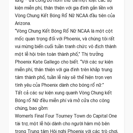
lũng – đã công bố hôm thứ Ba một loạt các sự
kiện miễn phí, thân thiện với gia đình gắn liền với
Vòng Chung Kết Bóng Rổ Nữ NCAA đầu tiên của
Arizona.
“Vòng Chung Kết Bóng Rổ Nữ NCAA là một cột
mốc quan trọng đối với Phoenix, và chúng tôi rất
vui mừng biến cuối tuần tranh chức vô địch thành
một lễ hội trên toàn thành phố,” Thị trưởng
Phoenix Kate Gallego cho biết. “Với các sự kiện
miễn phí, thân thiện với gia đình trên khắp trung
tâm thành phố, tuần lễ này sẽ thể hiện trọn vẹn
tình yêu của Phoenix dành cho bóng rổ nữ.”
Tất cả các sự kiện xung quanh Vòng Chung kết
Bóng rổ Nữ đều miễn phí và mở cửa cho công
chúng, bao gồm:
Women’s Final Four Tourney Town do Capital One
tài trợ, một lễ hội dành cho người hâm mộ bên
trong Trung tâm Hội nghị Phoenix với các trò chơi,