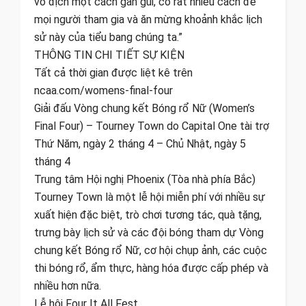
vô địch một cách gần gũi, có rất nhiều cách để
mọi người tham gia và ăn mừng khoảnh khắc lịch
sử này của tiểu bang chúng ta.”
THÔNG TIN CHI TIẾT SỰ KIỆN
Tất cả thời gian được liệt kê trên
ncaa.com/womens-final-four
Giải đấu Vòng chung kết Bóng rổ Nữ (Women’s
Final Four) – Tourney Town do Capital One tài trợ
Thứ Năm, ngày 2 tháng 4 – Chủ Nhật, ngày 5
tháng 4
Trung tâm Hội nghị Phoenix (Tòa nhà phía Bắc)
Tourney Town là một lễ hội miễn phí với nhiều sự
xuất hiện đặc biệt, trò chơi tương tác, quà tặng,
trưng bày lịch sử và các đội bóng tham dự Vòng
chung kết Bóng rổ Nữ, cơ hội chụp ảnh, các cuộc
thi bóng rổ, ẩm thực, hàng hóa được cấp phép và
nhiều hơn nữa.
Lễ hội Four It All Fest