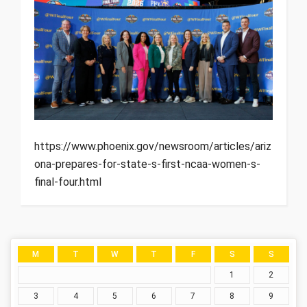
https://www.phoenix.gov/newsroom/articles/ariz
ona-prepares-for-state-s-first-ncaa-women-s-
final-four.html
M
T
W
T
F
S
S
1
2
3
4
5
6
7
8
9