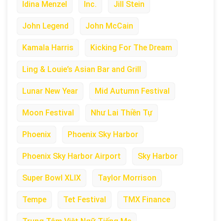
Idina Menzel
Inc.
Jill Stein
John Legend
John McCain
Kamala Harris
Kicking For The Dream
Ling & Louie’s Asian Bar and Grill
Lunar New Year
Mid Autumn Festival
Moon Festival
Như Lai Thiền Tự
Phoenix
Phoenix Sky Harbor
Phoenix Sky Harbor Airport
Sky Harbor
Super Bowl XLIX
Taylor Morrison
Tempe
Tet Festival
TMX Finance