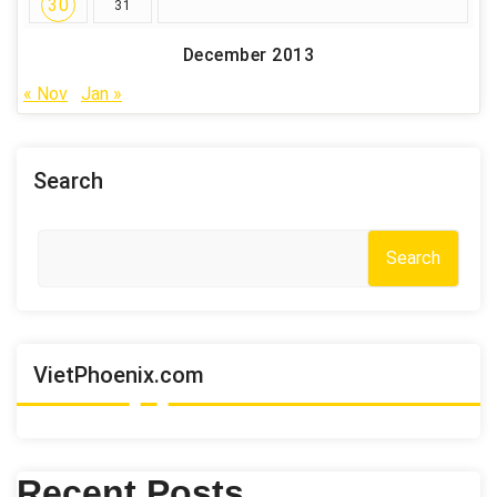
30
31
December 2013
« Nov
Jan »
Search
Search
VietPhoenix.com
Recent Posts