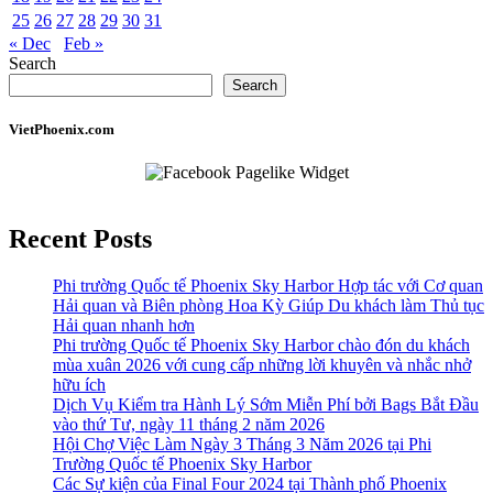
25
26
27
28
29
30
31
« Dec
Feb »
Search
Search
VietPhoenix.com
Recent Posts
Phi trường Quốc tế Phoenix Sky Harbor Hợp tác với Cơ quan
Hải quan và Biên phòng Hoa Kỳ Giúp Du khách làm Thủ tục
Hải quan nhanh hơn
Phi trường Quốc tế Phoenix Sky Harbor chào đón du khách
mùa xuân 2026 với cung cấp những lời khuyên và nhắc nhở
hữu ích
Dịch Vụ Kiểm tra Hành Lý Sớm Miễn Phí bởi Bags Bắt Đầu
vào thứ Tư, ngày 11 tháng 2 năm 2026
Hội Chợ Việc Làm Ngày 3 Tháng 3 Năm 2026 tại Phi
Trường Quốc tế Phoenix Sky Harbor
Các Sự kiện của Final Four 2024 tại ​Thành phố Phoenix