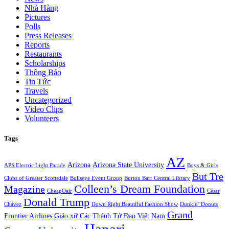
Nhà Hàng
Pictures
Polls
Press Releases
Reports
Restaurants
Scholarships
Thông Báo
Tin Tức
Travels
Uncategorized
Video Clips
Volunteers
Tags
AZ
Arizona
Arizona State University
APS Electric Light Parade
Boys & Girls
But Tre
Clubs of Greater Scottsdale
Bullseye Event Group
Burton Barr Central Library
Colleen’s Dream Foundation
Magazine
CheapOair
César
Donald Trump
Chávez
Down Right Beautiful Fashion Show
Dunkin’ Donuts
Grand
Frontier Airlines
Giáo xứ Các Thánh Tử Đạo Việt Nam
Hapari