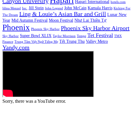
Canyon University
Hapari International
hotels.com
Jill Stein
John McCain
Kamala Harris
Idina Menzel
Inc.
John Legend
Kicking For
Ling & Louie’s Asian Bar and Grill
Lunar New
The Dream
Year
Mid Autumn Festival
Moon Festival
Như Lai Thiền Tự
Phoenix
Phoenix Sky Harbor Airport
Phoenix Sky Harbor
Tet Festival
Super Bowl XLIX
Sky Harbor
Taylor Morrison
Tempe
TMX
Tết Trung Thu
Valley Metro
Finance
Trung Tâm Việt Ngữ Tiếng Mẹ
Yandy.com
Sorry, there was a YouTube error.