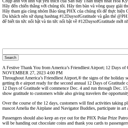
Chụp ảnh với linh vật yêu thích của Sân bay Thân thiện nhất Hoa K
Hãy đến chiến thắng với chúng tôi. Hãy tìm bàn và vòng quay giải t
Hãy tham gia cùng nhóm Bảo tàng PHX của chúng tôi để thực hiện Ch
Du khách nên sử dụng hashtag #12DaysofGratitude và gắn thẻ @PHXSk
để biết tin tức nổi bật và tin tức nổi bật về #12DaysofGratitude mới 
A Festive Thank You from America’s Friendliest Airport; 12 Days of
NOVEMBER 27, 2023 4:00 PM
​​Throughout America’s Friendliest Airport,® the signs of the holiday se
getting th e airport ready for the second annual 12 Days of Gratitude 
12 Days of Gratitude will commence Dec. 4 and run through Dec. 15. Du
show gratitude to customers while also giving travelers the opportunit
Over the course of the 12 days, customers will find activities taking p
mascot Amelia the Airplane and Navigator Buddies, participate in art ac
Passengers should also keep an eye out for the PHX Polar Prize Patro
will be handing out chocolate coins and thank you cards to passengers