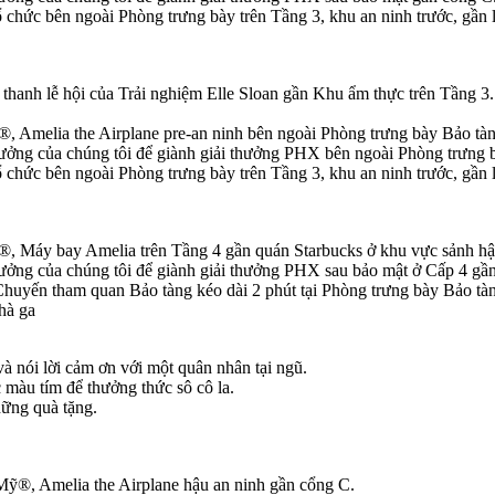
 chức bên ngoài Phòng trưng bày trên Tầng 3, khu an ninh trước, gần
 thanh lễ hội của Trải nghiệm Elle Sloan gần Khu ẩm thực trên Tầng 3.
®, Amelia the Airplane pre-an ninh bên ngoài Phòng trưng bày Bảo tà
thưởng của chúng tôi để giành giải thưởng PHX bên ngoài Phòng trưng 
 chức bên ngoài Phòng trưng bày trên Tầng 3, khu an ninh trước, gần
ỳ®, Máy bay Amelia trên Tầng 4 gần quán Starbucks ở khu vực sảnh hậ
hưởng của chúng tôi để giành giải thưởng PHX sau bảo mật ở Cấp 4 gần
uyến tham quan Bảo tàng kéo dài 2 phút tại Phòng trưng bày Bảo tàn
hà ga
à nói lời cảm ơn với một quân nhân tại ngũ.
màu tím để thưởng thức sô cô la.
hững quà tặng.
 Mỹ®, Amelia the Airplane hậu an ninh gần cổng C.