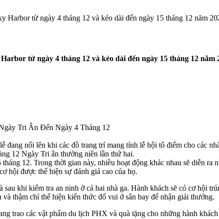
Sky Harbor từ ngày 4 tháng 12 và kéo dài đến ngày 15 tháng 12 năm 20
y Harbor từ ngày 4 tháng 12 và kéo dài đến ngày 15 tháng 12 năm 
12 Ngày Tri Ân Đến Ngày 4 Tháng 12
 đang nổi lên khi các đồ trang trí mang tính lễ hội tô điểm cho các n
àng 12 Ngày Tri ân thường niên lần thứ hai.
5 tháng 12. Trong thời gian này, nhiều hoạt động khác nhau sẽ diễn 
cơ hội được thể hiện sự đánh giá cao của họ.
 sau khi kiểm tra an ninh ở cả hai nhà ga. Hành khách sẽ có cơ hội trú
 và thậm chí thể hiện kiến ​​thức đố vui ở sân bay để nhận giải thưởng.
ang trao các vật phẩm du lịch PHX và quà tặng cho những hành khách 