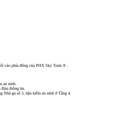
.
 lối vào phía đông của PHX Sky Train ® .
u an ninh.
 Bàn thông tin.
g Nhà ga số 3, hậu kiểm an ninh ở Tầng 4.
.