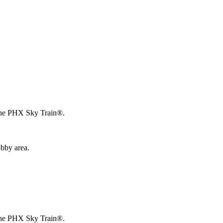
o the PHX Sky Train®.
obby area.
o the PHX Sky Train®.