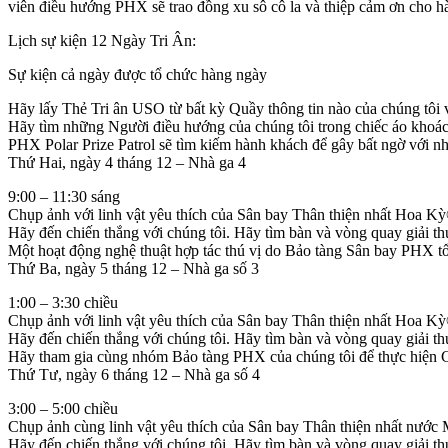
viên điều hướng PHX sẽ trao đồng xu sô cô la và thiệp cảm ơn cho h
Lịch sự kiện 12 Ngày Tri Ân:
Sự kiện cả ngày được tổ chức hàng ngày
Hãy lấy Thẻ Tri ân USO từ bất kỳ Quầy thông tin nào của chúng tôi v
Hãy tìm những Người điều hướng của chúng tôi trong chiếc áo khoác 
PHX Polar Prize Patrol sẽ tìm kiếm hành khách để gây bất ngờ với n
Thứ Hai, ngày 4 tháng 12 – Nhà ga 4
9:00 – 11:30 sáng
Chụp ảnh với linh vật yêu thích của Sân bay Thân thiện nhất Hoa Kỳ
Hãy đến chiến thắng với chúng tôi. Hãy tìm bàn và vòng quay giải t
Một hoạt động nghệ thuật hợp tác thú vị do Bảo tàng Sân bay PHX tổ
Thứ Ba, ngày 5 tháng 12 – Nhà ga số 3
1:00 – 3:30 chiều
Chụp ảnh với linh vật yêu thích của Sân bay Thân thiện nhất Hoa K
Hãy đến chiến thắng với chúng tôi. Hãy tìm bàn và vòng quay giải t
Hãy tham gia cùng nhóm Bảo tàng PHX của chúng tôi để thực hiện Ch
Thứ Tư, ngày 6 tháng 12 – Nhà ga số 4
3:00 – 5:00 chiều
Chụp ảnh cùng linh vật yêu thích của Sân bay Thân thiện nhất nước
Hãy đến chiến thắng với chúng tôi. Hãy tìm bàn và vòng quay giải t