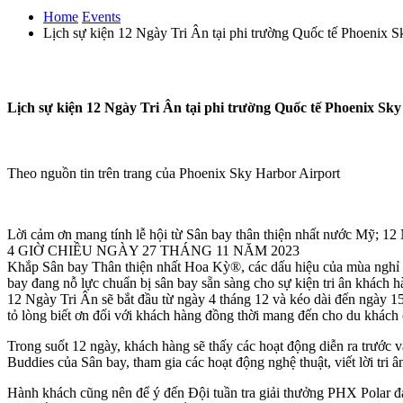
Home
Events
Lịch sự kiện 12 Ngày Tri Ân tại phi trường Quốc tế Phoenix 
Lịch sự kiện 12 Ngày Tri Ân tại phi trường Quốc tế Phoenix Sk
Theo nguồn tin trên trang của Phoenix Sky Harbor Airport
Lời cảm ơn mang tính lễ hội từ Sân bay thân thiện nhất nước Mỹ; 
4 GIỜ CHIỀU NGÀY 27 THÁNG 11 NĂM 2023
​Khắp Sân bay Thân thiện nhất Hoa Kỳ®, các dấu hiệu của mùa nghỉ lễ
bay đang nỗ lực chuẩn bị sân bay sẵn sàng cho sự kiện tri ân khách h
12 Ngày Tri Ân sẽ bắt đầu từ ngày 4 tháng 12 và kéo dài đến ngày 1
tỏ lòng biết ơn đối với khách hàng đồng thời mang đến cho du khách 
Trong suốt 12 ngày, khách hàng sẽ thấy các hoạt động diễn ra trước và
Buddies của Sân bay, tham gia các hoạt động nghệ thuật, viết lời tri ân
Hành khách cũng nên để ý đến Đội tuần tra giải thưởng PHX Polar đ