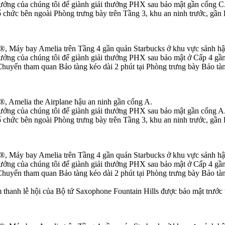
hưởng của chúng tôi để giành giải thưởng PHX sau bảo mật gần cổng C
 chức bên ngoài Phòng trưng bày trên Tầng 3, khu an ninh trước, gần
ỳ®, Máy bay Amelia trên Tầng 4 gần quán Starbucks ở khu vực sảnh hậ
hưởng của chúng tôi để giành giải thưởng PHX sau bảo mật ở Cấp 4 gần
uyến tham quan Bảo tàng kéo dài 2 phút tại Phòng trưng bày Bảo tàn
®, Amelia the Airplane hậu an ninh gần cổng A.
hưởng của chúng tôi để giành giải thưởng PHX sau bảo mật gần cổng A
 chức bên ngoài Phòng trưng bày trên Tầng 3, khu an ninh trước, gần
ỳ®, Máy bay Amelia trên Tầng 4 gần quán Starbucks ở khu vực sảnh hậ
hưởng của chúng tôi để giành giải thưởng PHX sau bảo mật ở Cấp 4 gần
uyến tham quan Bảo tàng kéo dài 2 phút tại Phòng trưng bày Bảo tàn
 thanh lễ hội của Bộ tứ Saxophone Fountain Hills được bảo mật trước t