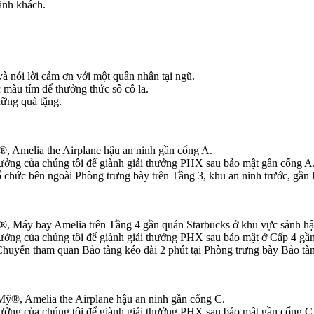
ành khách.
à nói lời cảm ơn với một quân nhân tại ngũ.
màu tím để thưởng thức sô cô la.
hững quà tặng.
®, Amelia the Airplane hậu an ninh gần cổng A.
hưởng của chúng tôi để giành giải thưởng PHX sau bảo mật gần cổng A
 chức bên ngoài Phòng trưng bày trên Tầng 3, khu an ninh trước, gần
ỳ®, Máy bay Amelia trên Tầng 4 gần quán Starbucks ở khu vực sảnh hậ
hưởng của chúng tôi để giành giải thưởng PHX sau bảo mật ở Cấp 4 gần
uyến tham quan Bảo tàng kéo dài 2 phút tại Phòng trưng bày Bảo tàn
 Mỹ®, Amelia the Airplane hậu an ninh gần cổng C.
hưởng của chúng tôi để giành giải thưởng PHX sau bảo mật gần cổng C