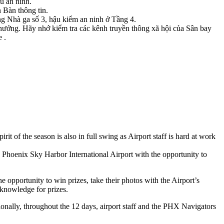
u an ninh.
 Bàn thông tin.
g Nhà ga số 3, hậu kiểm an ninh ở Tầng 4.
ưởng. Hãy nhớ kiểm tra các kênh truyền thông xã hội của Sân bay
 .
it of the season is also in full swing as Airport staff is hard at work
e Phoenix Sky Harbor International Airport with the opportunity to
he opportunity to win prizes, take their photos with the Airport’s
a knowledge for prizes.
onally, throughout the 12 days, airport staff and the PHX Navigators