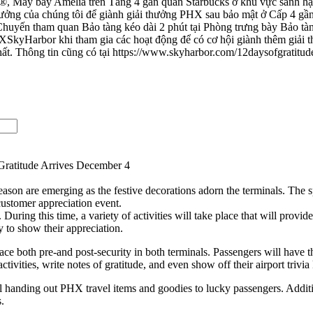
ỳ®, Máy bay Amelia trên Tầng 4 gần quán Starbucks ở khu vực sảnh hậ
hưởng của chúng tôi để giành giải thưởng PHX sau bảo mật ở Cấp 4 gần
uyến tham quan Bảo tàng kéo dài 2 phút tại Phòng trưng bày Bảo tàn
yHarbor khi tham gia các hoạt động để có cơ hội giành thêm giải th
nhất. Thông tin cũng có tại https://www.skyharbor.com/12daysofgratitude
 Gratitude Arrives December 4
ason are emerging as the festive decorations adorn the terminals. The spir
customer appreciation event.
ring this time, a variety of activities will take place that will provid
y to show their appreciation.
lace both pre-and post-security in both terminals. Passengers will have t
tivities, write notes of gratitude, and even show off their airport trivi
l handing out PHX travel items and goodies to lucky passengers. Additi
.