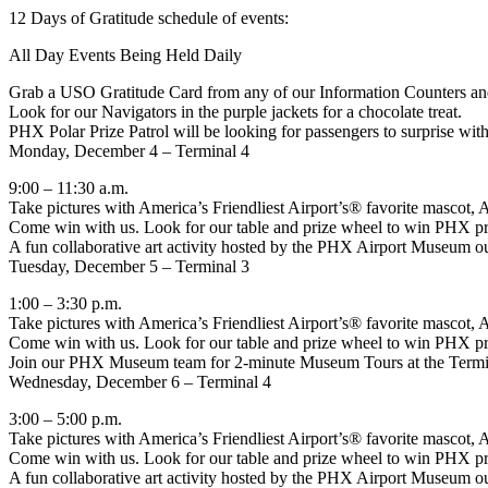
12 Days of Gratitude schedule of events:
All Day Events Being Held Daily
Grab a USO Gratitude Card from any of our Information Counters and 
Look for our Navigators in the purple jackets for a chocolate treat.
PHX Polar Prize Patrol will be looking for passengers to surprise wit
Monday, December 4 – Terminal 4
9:00 – 11:30 a.m.
Take pictures with America’s Friendliest Airport’s® favorite mascot, A
Come win with us. Look for our table and prize wheel to win PHX priz
A fun collaborative art activity hosted by the PHX Airport Museum out
Tuesday, December 5 – Terminal 3
1:00 – 3:30 p.m.
Take pictures with America’s Friendliest Airport’s® favorite mascot, A
Come win with us. Look for our table and prize wheel to win PHX pri
Join our PHX Museum team for 2-minute Museum Tours at the Termin
Wednesday, December 6 – Terminal 4
3:00 – 5:00 p.m.
Take pictures with America’s Friendliest Airport’s® favorite mascot, A
Come win with us. Look for our table and prize wheel to win PHX priz
A fun collaborative art activity hosted by the PHX Airport Museum out