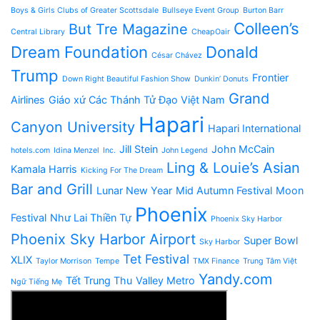
Boys & Girls Clubs of Greater Scottsdale
Bullseye Event Group
Burton Barr
Colleen’s
But Tre Magazine
Central Library
CheapOair
Dream Foundation
Donald
César Chávez
Trump
Frontier
Down Right Beautiful Fashion Show
Dunkin’ Donuts
Grand
Airlines
Giáo xứ Các Thánh Tử Đạo Việt Nam
Hapari
Canyon University
Hapari International
Jill Stein
John McCain
hotels.com
Idina Menzel
Inc.
John Legend
Ling & Louie’s Asian
Kamala Harris
Kicking For The Dream
Bar and Grill
Lunar New Year
Mid Autumn Festival
Moon
Phoenix
Festival
Như Lai Thiền Tự
Phoenix Sky Harbor
Phoenix Sky Harbor Airport
Super Bowl
Sky Harbor
Tet Festival
XLIX
Taylor Morrison
Tempe
TMX Finance
Trung Tâm Việt
Yandy.com
Tết Trung Thu
Valley Metro
Ngữ Tiếng Mẹ