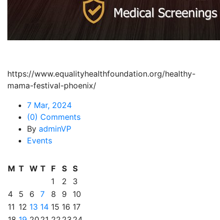
https://www.equalityhealthfoundation.org/healthy-
mama-festival-phoenix/
7 Mar, 2024
(0) Comments
By
adminVP
Events
M
T
W
T
F
S
S
1
2
3
4
5
6
7
8
9
10
11
12
13
14
15
16
17
18
19
20
21
22
23
24