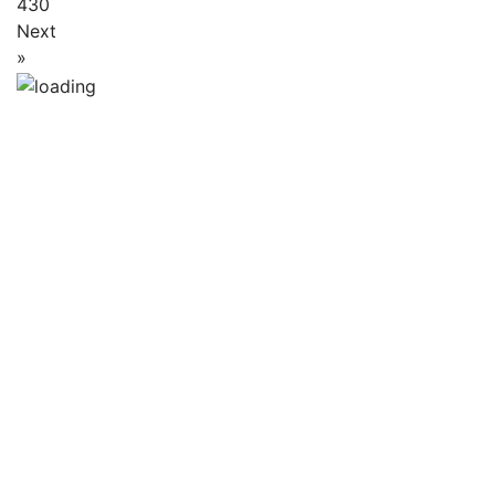
430
Next
»