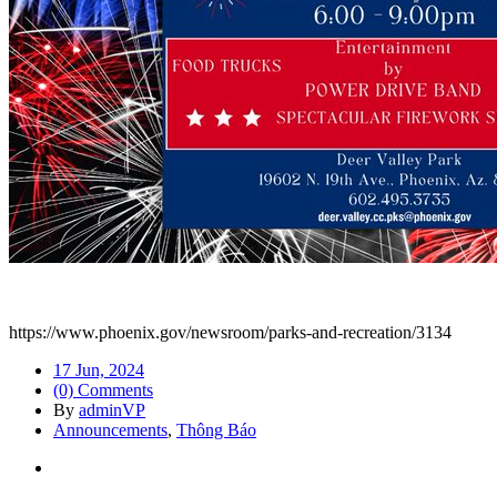
https://www.phoenix.gov/newsroom/parks-and-recreation/3134
17 Jun, 2024
(0) Comments
By
adminVP
Announcements
,
Thông Báo