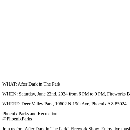
WHAT: After Dark in The Park
WHEN: Saturday, June 22nd, 2024 from 6 PM to 9 PM, Fireworks B
WHERE: Deer Valley Park, 19602 N 19th Ave, Phoenix AZ 85024
Phoenix Parks and Recreation
@PhoenixParks
Join us for “After Dark in The Park” Firework Show. Enjoy live music,