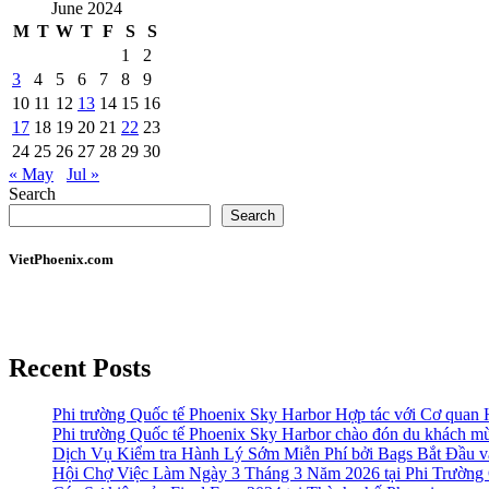
June 2024
M
T
W
T
F
S
S
1
2
3
4
5
6
7
8
9
10
11
12
13
14
15
16
17
18
19
20
21
22
23
24
25
26
27
28
29
30
« May
Jul »
Search
Search
VietPhoenix.com
Recent Posts
Phi trường Quốc tế Phoenix Sky Harbor Hợp tác với Cơ quan
Phi trường Quốc tế Phoenix Sky Harbor chào đón du khách mù
Dịch Vụ Kiểm tra Hành Lý Sớm Miễn Phí bởi Bags Bắt Đầu và
Hội Chợ Việc Làm Ngày 3 Tháng 3 Năm 2026 tại Phi Trường 