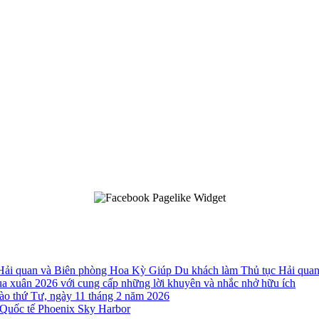
 Hải quan và Biên phòng Hoa Kỳ Giúp Du khách làm Thủ tục Hải qua
a xuân 2026 với cung cấp những lời khuyên và nhắc nhở hữu ích
o thứ Tư, ngày 11 tháng 2 năm 2026
Quốc tế Phoenix Sky Harbor