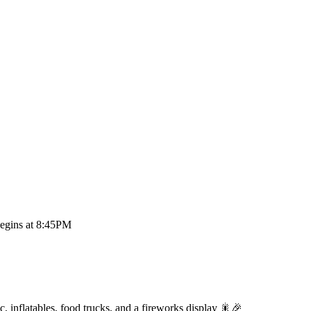
egins at 8:45PM
 inflatables, food trucks, and a fireworks display 🎇🎉