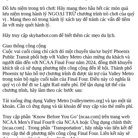
Đồ lưu niệm trong trò chơi: Hãy mang theo hầu hết các món quà
lưu niệm trong hành lý NGOẠI TRỪ chương trình trò chơi của quý
vị . Mang theo nó trong hành lý xách tay để tránh các vấn đề tiềm
ẩn với máy quét hành lý.
Hãy truy cập skyharbor.com để biết thêm các mẹo du lịch.
Giao thông công cộng
Cuộc vui cuối cùng chỉ cách đó một chuyến tàu/xe buýt! Phoenix
Public Transit phối hợp với Valley Metro chào mừng du khách và
người dân đến với NCAA Final Four năm 2024, đồng thời khuyến
khích tất cả sử dụng phương tiện công cộng đến lễ hội. Thành phố
Phoenix tự hào hỗ trợ chương trình đi được tài trợ của Valley Metro
trong toàn bộ ngày cuối tuần của Final Four. Điều này có nghĩa là
quý vị có thể đi xe Light Rail miễn phí. Để tận dụng lợi thế của
chương trình, hãy làm theo các bước sau:
Tải xuống ứng dụng Valley Metro [valleymetro.org] và tạo một tài
khoản. Cần có ứng dụng và tài khoản để truy cập vào thẻ miễn phí.
Truy cập phần ‘Know Before You Go’ [ncaa.com] trên trang web
NCAA Men’s Final Four® của NCAA hoặc Ứng dụng chính thức
[ncaa.com] . Trong phần ‘Transportation’, hãy nhấp vào liên kết để
truy cập thẻ đi phương tiện công cộng Final Four. Liên kết này sẽ