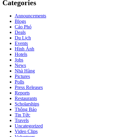
Categories
Announcements
Blogs
Cáo Phó
Deals
Du Lịch
Events
Hình Ảnh
Hotels
Jobs
News
Nhà Hàng
Pictures
Polls
Press Releases
Reports
Restaurants
Scholarships
Thông Báo
Tin Tức
Travels
Uncategorized
Video Clips
Volunteers