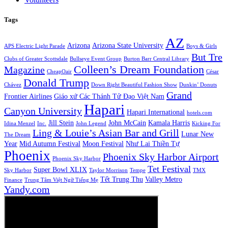
Tags
AZ
Arizona
Arizona State University
APS Electric Light Parade
Boys & Girls
But Tre
Clubs of Greater Scottsdale
Bullseye Event Group
Burton Barr Central Library
Colleen’s Dream Foundation
Magazine
CheapOair
César
Donald Trump
Chávez
Down Right Beautiful Fashion Show
Dunkin’ Donuts
Grand
Frontier Airlines
Giáo xứ Các Thánh Tử Đạo Việt Nam
Hapari
Canyon University
Hapari International
hotels.com
Jill Stein
John McCain
Kamala Harris
Idina Menzel
Inc.
John Legend
Kicking For
Ling & Louie’s Asian Bar and Grill
Lunar New
The Dream
Year
Mid Autumn Festival
Moon Festival
Như Lai Thiền Tự
Phoenix
Phoenix Sky Harbor Airport
Phoenix Sky Harbor
Tet Festival
Super Bowl XLIX
Sky Harbor
Taylor Morrison
Tempe
TMX
Tết Trung Thu
Valley Metro
Finance
Trung Tâm Việt Ngữ Tiếng Mẹ
Yandy.com