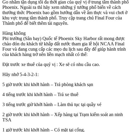
Go nhằm tận dụng tối đa thời gian của quý vị ở trung tâm thành phố
Phoenix. Ngoài ra thì hãy xem những ý tưởng phổ biến về cách
thưởng thức Phoenix bao gồm hướng dẫn về ẩm thực và vui chơi ở
khu vực trung tâm thành phố. Truy cập trang chủ Final Four của
Thành phố để biết thêm tài nguyên.
Hàng không​
Phi trường (Sân bay) Quốc tế Phoenix Sky Harbor rất mong được
chào đón du khách từ khắp đất nước tham gia lễ hội NCAA Final
Four và đang cung cấp các mẹo du lịch sau đây để giúp hành trình
của khách hàng trở nên liền mạch nhất có thể:
Đặt trước xe thuê của quý vị : Xe sẽ có nhu cầu cao.
Hãy nhớ 5-4-3-2-1:
5 giờ trước khi khởi hành – Trả phòng khách sạn
4 tiếng trước khi khởi hành – Trả xe thuê
3 tiếng trước giờ khởi hành – Làm thủ tục tại quầy vé
2 giờ trước khi khởi hành – Xếp hàng tại Trạm kiểm soát an ninh
TSA
1 giờ trước khi khởi hành – Có mặt tại cổng.