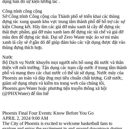
dụng bản đồ sự kiện tương tác .
Công trình công cộng
Sở Công trình Công cộng của Thành phố sẽ triển khai các thùng
đựng rác xung quanh khu vực trung tâm thành phố để hỗ trợ các sự
kiện Chung kết. Hãy tìm các giá đỡ màu xanh lá cây để đựng rác
thải thực phẩm, giá đỡ màu xanh lam để đựng rác tái chế và giá đỡ
màu đen để đựng rác thải. Đại sứ Zero Waste mặc áo sơ mi màu
xanh lá cây sẽ ở gần đó để giúp đảm bảo các vật dụng được đặt vào
thùng đựng thích hợp.
Nước
Bộ Dịch vụ Nước khuyên mọi người nên bổ sung đủ nước và thân
thiện với môi trường. Tận dụng các trạm cấp nước ở trung tâm thành
phố và mang theo các chai nước có thể tái sử dụng. Nước máy của
Phoenix an toàn và đáp ứng mọi tiêu chuẩn chất lượng. Giữ nước,
giảm sử dụng nhựa và kiểm tra trang web của chúng tôi,
Phoenix.gov/Water hoặc phương tiện truyền thông xã hội
(@PHXWater) để tìm hiể
Phoenix Final Four Events: Know Before You Go
APRIL 2, 2024 9:00 AM
​The City of Phoenix is excited to welcome basketball fans to
explore and enjoy the excitement in and around downtown during