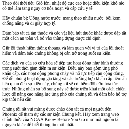
Theo dõi thời tiết: Gió lớn, nhiệt độ cực cao hoặc điều kiện khô ráo
có thể làm tăng nguy cơ hỏa hoạn và cấp cứu y tế.
Hãy chuẩn bị: Uống nước trước, mang theo nhiều nước, bôi kem
chống nắng và đi giày hợp lý.
Đảm bảo tất cả tàn thuốc và các vật liệu hút thuốc khác được dập tắt
một cách an toàn và bỏ vào thùng đựng được chỉ định.
Giữ lối thoát hiểm thông thoáng và làm quen với vị trí của lối thoát
hiểm và đảm bảo chúng không bị cản trở trong suốt sự kiện.
Các dịch vụ của sở cứu hỏa sẽ tiếp tục hoạt động như bình thường
trong suốt thời gian diễn ra sự kiện. Điều này bao gồm ứng phó
khẩn cấp, các hoạt động phòng cháy và nỗ lực tiếp cận cộng đồng.
Để đề phòng hoạt động gia tăng và các trường hợp khẩn cấp tiềm ẩn
liên quan đến sự kiện này, chúng tôi sẽ có thêm đội cứu hỏa túc
trực. Những nhân sự bổ sung này sẽ được triển khai một cách chiến
lược để nâng cao năng lực ứng phó của chúng tôi và đảm bảo hỗ trợ
kịp thời nếu cần.
Chúng tôi rất vui mừng được chào đón tất cả mọi người đến
Phoenix để tham dự các sự kiện Chung kết. Hãy xem trang web
chính thức của NCAA Know Before You Go như một nguồn tài
nguyên khác để biết thông tin mới nhất.