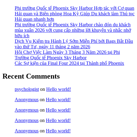
Phi trường Quốc tế Phoenix Sky Harbor Hợp tác với Cơ quan
Hải quan và Biên phòng Hoa Kỳ Giúp Du khách làm Thủ tục
Hải quan nhanh hơn
Phi trường Quốc tế Phoenix Sky Harbor chào đón du khách
mùa xuân 2026 với cung cấp những lời khuyên và nhắc nhở
hữu ích
Dịch Vụ Kiểm tra Hành Lý Sớm Miễn Phí bởi Bags Bắt Đầu
vào thứ Tư, ngày 11 tháng 2 năm 2026
Hội Chợ Việc Làm Ngày 3 Tháng 3 Năm 2026 tại Phi
Trường Quốc tế Phoenix Sky Harbor
Các Sự kiện của Final Four 2024 tại ​Thành phố Phoenix
Recent Comments
psychologist
on
Hello world!
Anonymous
on
Hello world!
Anonymous
on
Hello world!
Anonymous
on
Hello world!
Anonymous
on
Hello world!