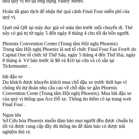
đưa quý vị trở lại ứng dụng Valley Metro.
Hoàn tất giao dịch để nhận thẻ quá cảnh Final Four miễn phí của
quý vị.
Quét mã QR tại máy đọc giá vé màu tím trước mỗi chuyến đi. Thẻ
này có giá trị từ ngày 5 đến ngày 8 tháng 4 cho tối đa bốn người.
Phoenix Convention Center (Trung tâm Hội nghị Phoenix)
Trung tâm Hội nghị Phoenix là nơi tổ chức Final Four Fan Fest® do
Capital One tổ chức từ Thứ Sáu, ngày 5 tháng 4 đến Thứ Hai, ngày
8 tháng 4. Vé bán trước là $8 và $10 tại cửa và có sẵn tại
Ticketmaster .
bãi đậu xe
Du khách được khuyến khích mua chỗ đậu xe trước thời hạn vì
chúng tôi dự đoán nhu cầu cao về chỗ đậu xe gần Phoenix
Convention Cente (Trung tâm Hội nghị Phoenix). Mua bãi đậu xe
của quý vị thông qua Ace Đỗ xe. Thông tin thêm có tại trang web
Final Four .
Ngọn lửa
Sở Cứu hỏa Phoenix muốn đảm bảo mọi người đều được chuẩn bị
tốt và được cung cấp đầy đủ thông tin để đảm bảo có được trải
nghiệm thú vị: