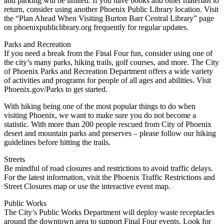
and parking will be limited. If you have books and other materials to
return, consider using another Phoenix Public Library location. Visit
the “Plan Ahead When Visiting Burton Barr Central Library” page
on phoenixpubliclibrary.org frequently for regular updates.
Parks and Recreation
If you need a break from the Final Four fun, consider using one of
the city’s many parks, hiking trails, golf courses, and more. The City
of Phoenix Parks and Recreation Department offers a wide variety
of activities and programs for people of all ages and abilities. Visit
Phoenix.gov/Parks to get started.
With hiking being one of the most popular things to do when
visiting Phoenix, we want to make sure you do not become a
statistic. With more than 200 people rescued from City of Phoenix
desert and mountain parks and preserves – please follow our hiking
guidelines before hitting the trails.
Streets
Be mindful of road closures and restrictions to avoid traffic delays.
For the latest information, visit the Phoenix Traffic Restrictions and
Street Closures map or use the interactive event map.
Public Works
The City’s Public Works Department will deploy waste receptacles
around the downtown area to support Final Four events. Look for