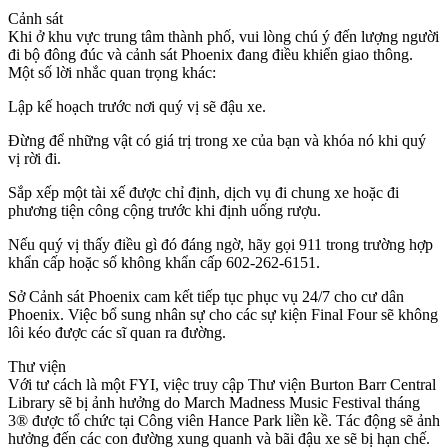
Cảnh sát
Khi ở khu vực trung tâm thành phố, vui lòng chú ý đến lượng người
đi bộ đông đúc và cảnh sát Phoenix đang điều khiển giao thông.
Một số lời nhắc quan trọng khác:
Lập kế hoạch trước nơi quý vị sẽ đậu xe.
Đừng để những vật có giá trị trong xe của bạn và khóa nó khi quý
vị rời đi.
Sắp xếp một tài xế được chỉ định, dịch vụ đi chung xe hoặc đi
phương tiện công cộng trước khi định uống rượu.
Nếu quý vị thấy điều gì đó đáng ngờ, hãy gọi 911 trong trường hợp
khẩn cấp hoặc số không khẩn cấp 602-262-6151.
Sở Cảnh sát Phoenix cam kết tiếp tục phục vụ 24/7 cho cư dân
Phoenix. Việc bổ sung nhân sự cho các sự kiện Final Four sẽ không
lôi kéo được các sĩ quan ra đường.
Thư viện
Với tư cách là một FYI, việc truy cập Thư viện Burton Barr Central
Library sẽ bị ảnh hưởng do March Madness Music Festival tháng
3® được tổ chức tại Công viên Hance Park liền kề. Tác động sẽ ảnh
hưởng đến các con đường xung quanh và bãi đậu xe sẽ bị hạn chế.