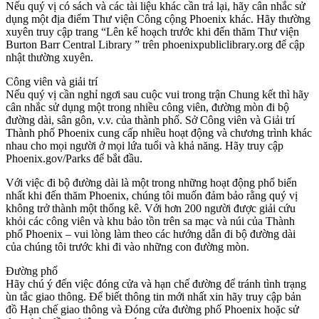
Nếu quý vị có sách và các tài liệu khác cần trả lại, hãy cân nhắc sử
dụng một địa điểm Thư viện Công cộng Phoenix khác. Hãy thường
xuyên truy cập trang “Lên kế hoạch trước khi đến thăm Thư viện
Burton Barr Central Library ” trên phoenixpubliclibrary.org để cập
nhật thường xuyên.
Công viên và giải trí
Nếu quý vị cần nghỉ ngơi sau cuộc vui trong trận Chung kết thì hãy
cân nhắc sử dụng một trong nhiều công viên, đường mòn đi bộ
đường dài, sân gôn, v.v. của thành phố. Sở Công viên và Giải trí
Thành phố Phoenix cung cấp nhiều hoạt động và chương trình khác
nhau cho mọi người ở mọi lứa tuổi và khả năng. Hãy truy cập
Phoenix.gov/Parks để bắt đầu.
Với việc đi bộ đường dài là một trong những hoạt động phổ biến
nhất khi đến thăm Phoenix, chúng tôi muốn đảm bảo rằng quý vị
không trở thành một thống kê. Với hơn 200 người được giải cứu
khỏi các công viên và khu bảo tồn trên sa mạc và núi của Thành
phố Phoenix – vui lòng làm theo các hướng dẫn đi bộ đường dài
của chúng tôi trước khi đi vào những con đường mòn.
Đường phố
Hãy chú ý đến việc đóng cửa và hạn chế đường để tránh tình trạng
ùn tắc giao thông. Để biết thông tin mới nhất xin hãy truy cập bản
đồ Hạn chế giao thông và Đóng cửa đường phố Phoenix hoặc sử